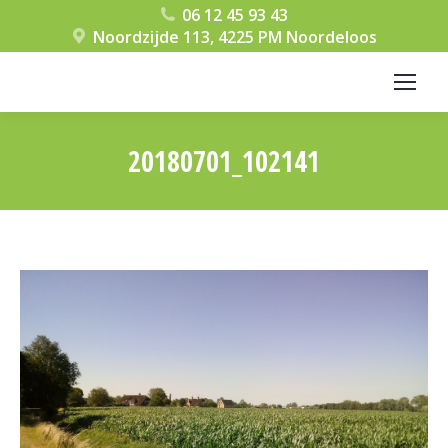
06 12 45 93 43
Noordzijde 113, 4225 PM Noordeloos
20180701_102141
Je bent hier: