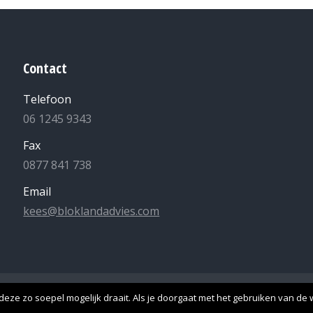
Contact
Telefoon
06 1245 9343
Fax
0877 841 738
Email
kees@bloklandadvies.com
lle rechten voorbehouden -
Algemene Voorwaarden
-
Privacyverk
eze zo soepel mogelijk draait. Als je doorgaat met het gebruiken van de w