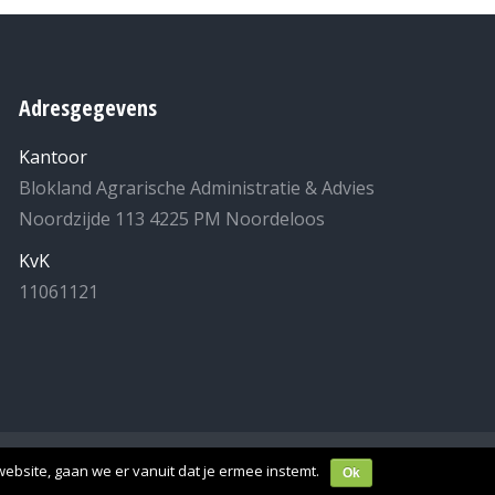
Adresgegevens
Kantoor
Blokland Agrarische Administratie & Advies
Noordzijde 113 4225 PM Noordeloos
KvK
11061121
laring
- Realisatie:
MuisHuis
.
ebsite, gaan we er vanuit dat je ermee instemt.
Ok