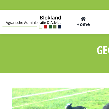
Home
GE