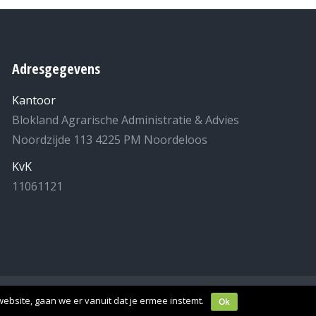
Adresgegevens
Kantoor
Blokland Agrarische Administratie & Advies
Noordzijde 113 4225 PM Noordeloos
KvK
11061121
laring
- Realisatie:
MuisHuis
.
ebsite, gaan we er vanuit dat je ermee instemt.
Ok