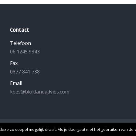
Contact
Telefoon
06 1245 9343
Fax
0877 841 738
Email
kees@bloklandadvies.com
lle rechten voorbehouden -
Algemene Voorwaarden
-
Privacyverk
eze zo soepel mogelijk draait. Als je doorgaat met het gebruiken van de w