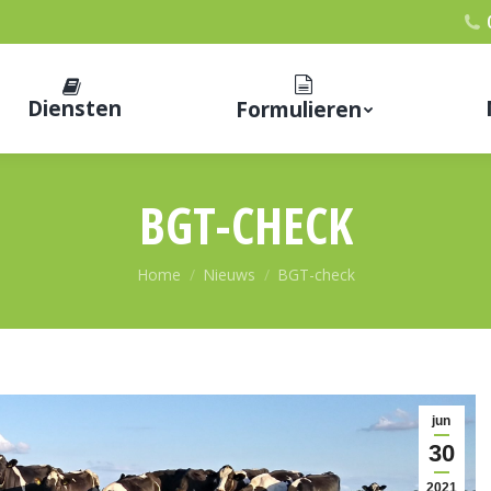
Diensten
Formulieren
BGT-CHECK
Je bent hier:
Home
Nieuws
BGT-check
jun
30
2021