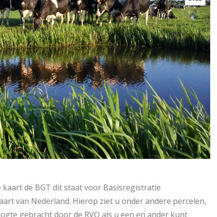
 kaart de BGT dit staat voor Basisregistratie
kaart van Nederland. Hierop ziet u onder andere percelen,
ogte gebracht door de RVO als u een en ander kunt