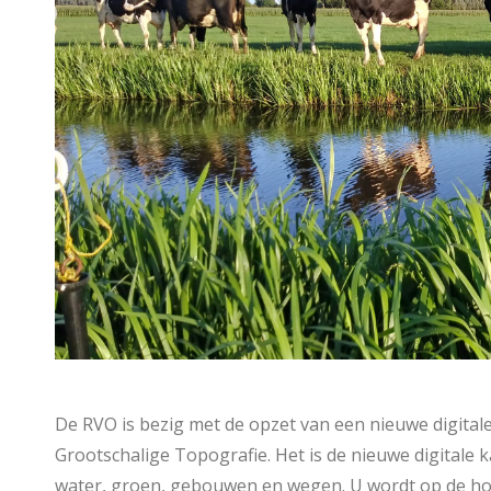
De RVO is bezig met de opzet van een nieuwe digitale
Grootschalige Topografie. Het is de nieuwe digitale 
water, groen, gebouwen en wegen. U wordt op de ho