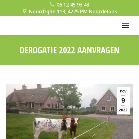
06 12 45 93 43
Noordzijde 113, 4225 PM Noordeloos
DEROGATIE 2022 AANVRAGEN
Je bent hier:
nov
9
2022