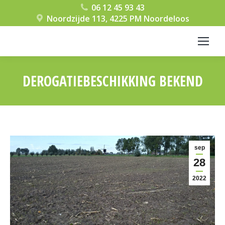
06 12 45 93 43
Noordzijde 113, 4225 PM Noordeloos
DEROGATIEBESCHIKKING BEKEND
Je bent hier:
sep
28
2022