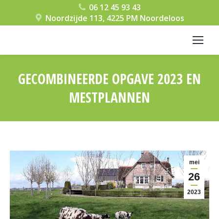
06 12 45 93 43
Noordzijde 113, 4225 PM Noordeloos
GECOMBINEERDE OPGAVE 2023 EN
MESTPLANNEN
Je bent hier:
mei
26
2023