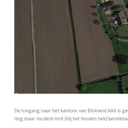
De toegang naar het kantoor van Blokland AAA is gewi
nog maar via deze inrit [bij het houten hek] bereikba