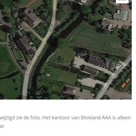
jzigd zie de foto. Het kantoor van Blokland AAA is alleen
ar.