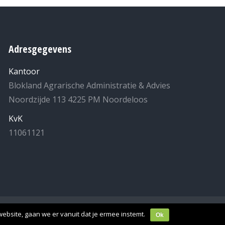
Adresgegevens
Kantoor
Blokland Agrarische Administratie & Advies
Noordzijde 113 4225 PM Noordeloos
KvK
11061121
laring
- Realisatie:
MuisHuis
.
ebsite, gaan we er vanuit dat je ermee instemt.
Ok