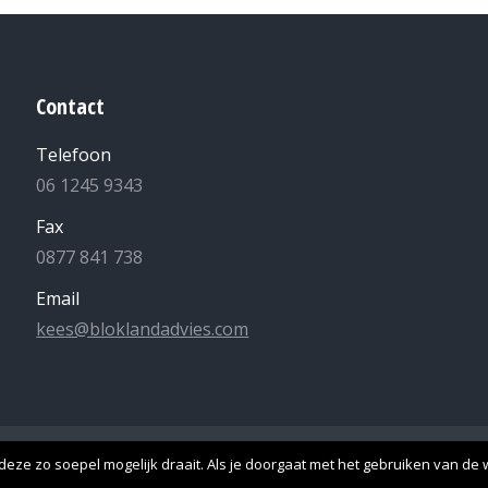
Contact
Telefoon
06 1245 9343
Fax
0877 841 738
Email
kees@bloklandadvies.com
lle rechten voorbehouden -
Algemene Voorwaarden
-
Privacyverk
eze zo soepel mogelijk draait. Als je doorgaat met het gebruiken van de w