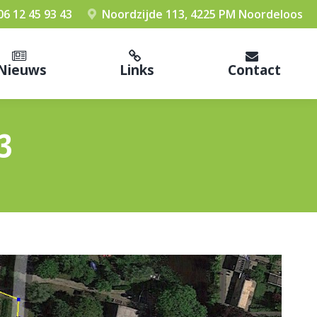
06 12 45 93 43
Noordzijde 113, 4225 PM Noordeloos
Nieuws
Links
Contact
3