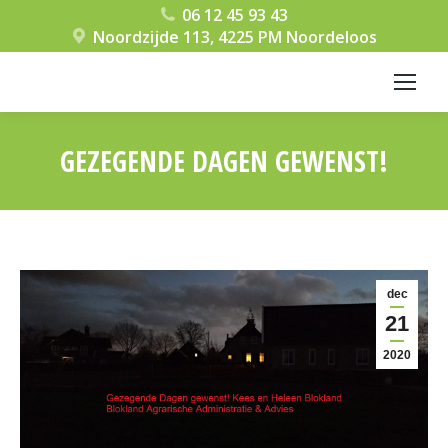
06 12 45 93 43
Noordzijde 113, 4225 PM Noordeloos
GEZEGENDE DAGEN GEWENST!
Je bent hier:
dec
21
2020