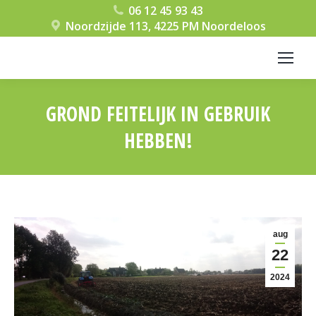
06 12 45 93 43
Noordzijde 113, 4225 PM Noordeloos
GROND FEITELIJK IN GEBRUIK
HEBBEN!
Je bent hier:
aug
22
2024