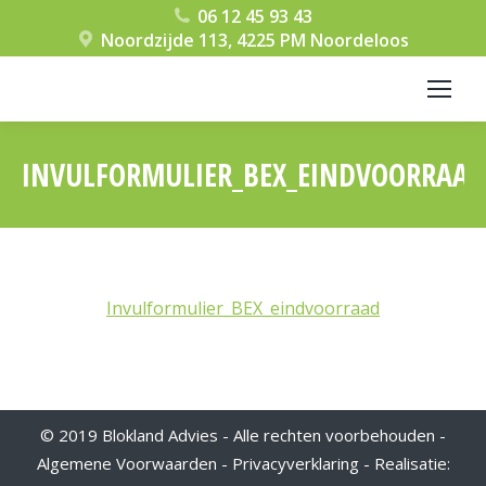
06 12 45 93 43
Noordzijde 113, 4225 PM Noordeloos
INVULFORMULIER_BEX_EINDVOORRAAD
Je bent hier:
Invulformulier_BEX_eindvoorraad
© 2019 Blokland Advies - Alle rechten voorbehouden -
Algemene Voorwaarden
-
Privacyverklaring
- Realisatie: