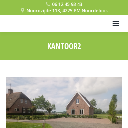
06 12 45 93 43
Noordzijde 113, 4225 PM Noordeloos
KANTOOR2
Je bent hier: