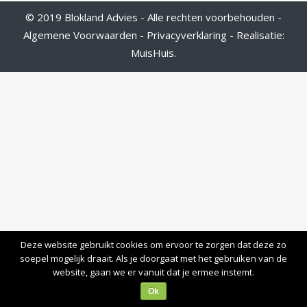
© 2019 Blokland Advies - Alle rechten voorbehouden -
Algemene Voorwaarden
-
Privacyverklaring
- Realisatie:
MuisHuis
.
Deze website gebruikt cookies om ervoor te zorgen dat deze zo
soepel mogelijk draait. Als je doorgaat met het gebruiken van de
website, gaan we er vanuit dat je ermee instemt.
Ok