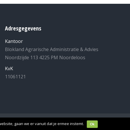
Adresgegevens
Kantoor
Blokland Agrarische Administratie & Advies
Noordzijde 113 4225 PM Noordeloos
KvK
11061121
laring
- Realisatie:
MuisHuis
.
ebsite, gaan we er vanuit dat je ermee instemt.
Ok