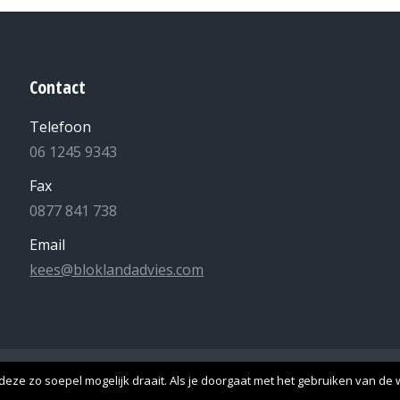
Contact
Telefoon
06 1245 9343
Fax
0877 841 738
Email
kees@bloklandadvies.com
lle rechten voorbehouden -
Algemene Voorwaarden
-
Privacyverk
eze zo soepel mogelijk draait. Als je doorgaat met het gebruiken van de w