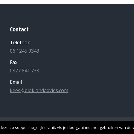
Contact
Telefoon
06 1245 9343
Fax
0877 841 738
Email
kees@bloklandadvies.com
lle rechten voorbehouden -
Algemene Voorwaarden
-
Privacyverk
eze zo soepel mogelijk draait. Als je doorgaat met het gebruiken van de w