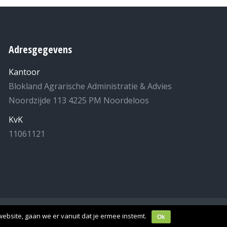
Adresgegevens
Kantoor
Blokland Agrarische Administratie & Advies
Noordzijde 113 4225 PM Noordeloos
KvK
11061121
laring
- Realisatie:
MuisHuis
.
ebsite, gaan we er vanuit dat je ermee instemt.
Ok