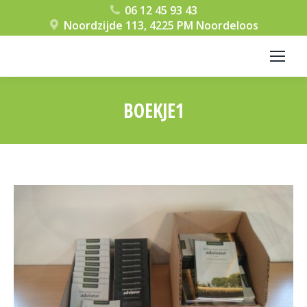
06 12 45 93 43
Noordzijde 113, 4225 PM Noordeloos
BOEKJE1
Je bent hier: