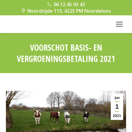
06 12 45 93 43
Noordzijde 113, 4225 PM Noordeloos
VOORSCHOT BASIS- EN
VERGROENINGSBETALING 2021
Je bent hier:
jun
1
2021